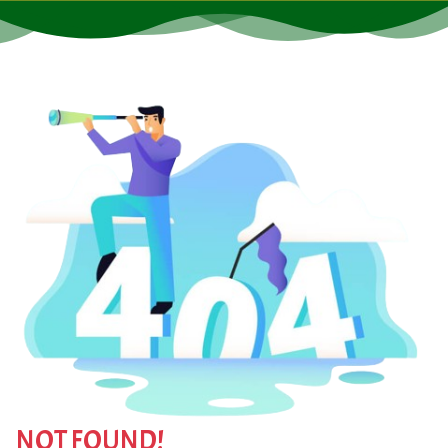
NOT FOUND!