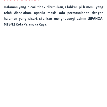
Halaman yang dicari tidak ditemukan, silahkan pilih menu yang
telah disediakan, apabila masih ada permasalahan dengan
halaman yang dicari, silahkan menghubungi admin SIPANDAI
MTSN 2 Kota Palangka Raya.