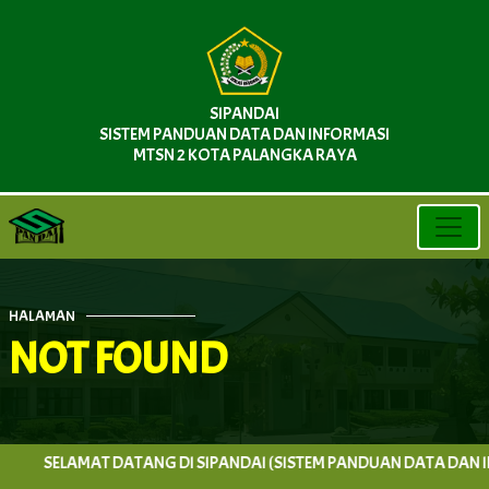
SIPANDAI
SISTEM PANDUAN DATA DAN INFORMASI
MTSN 2 KOTA PALANGKA RAYA
HALAMAN
NOT FOUND
SELAMAT DATANG DI SIPANDAI (SISTEM PANDUAN DATA DAN IN