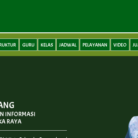
RUKTUR
GURU
KELAS
JADWAL
PELAYANAN
VIDEO
J
TANG
N INFORMASI
KA RAYA